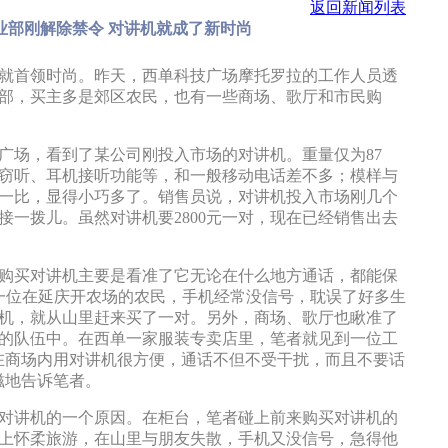
返回新闻列表
业部刚解除禁令 对讲机就成了新时尚
首领时尚。昨天，西单科技广场摩托罗拉的工作人员透
多部，买主多是郊区农民，也有一些商场、歌厅和市民购
场，看到了某公司刚投入市场的对讲机。重量仅为87
防窃听、耳机接听功能等，和一般移动电话差不多；模样与
一比，显得小巧多了。销售员说，对讲机投入市场刚几个
接一拨儿。虽然对讲机要2800元一对，现在已经销售出去
买对讲机主要是看准了它无论在什么地方通话，都能保
一位在延庆开农场的农民，手机经常没信号，耽误了好多生
机，就从山里赶来买了一对。另外，商场、歌厅也瞅准了
的队伍中。在西单一家服装专卖店里，笔者就见到一位工
在商场内用对讲机很方便，通话不但不受干扰，而且不要话
滋地告诉笔者。
讲机的一个原因。在柜台，笔者碰上前来购买对讲机的
上怀柔旅游，在山里与朋友失散，手机又没信号，急得他