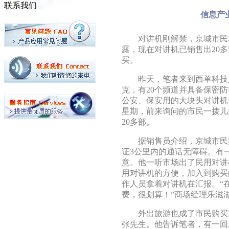
联系我们
信息产
对讲机刚解禁，京城市民就
露，现在对讲机已销售出20
买。
昨天，笔者来到西单科技广
克，有20个频道并具备保密
公安、保安用的大块头对讲机
星期，前来询问的市民一拨儿
20多部。
据销售员介绍，京城市民购
证3公里内的通话无障碍。有
意。他一听市场出了民用对讲
用对讲机的方便，加入到购买
作人员拿着对讲机在汇报。“
费，很划算！”商场经理乐滋
外出旅游也成了市民购买对
张先生。他告诉笔者，有一回